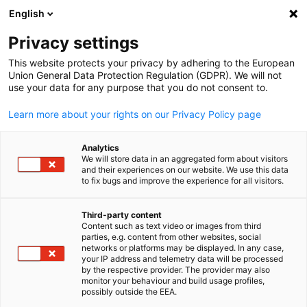
English
Suche öffnen
Navi
Ein
News
Privacy settings
This website protects your privacy by adhering to the European
Entdecken Sie unser Business & Insights Hub, wo Sie eine
Union General Data Protection Regulation (GDPR). We will not
use your data for any purpose that you do not consent to.
umfassende Sammlung von Veranstaltungen,
Branchennews und exklusiven Networking-Möglichkeiten
Learn more about your rights on our Privacy Policy page
finden, die speziell auf die deutsch-arabische Geschäftswe
zugeschnitten sind und Ihre Wettbewerbsfähigkeit stärke
Analytics
We will store data in an aggregated form about visitors
and their experiences on our website. We use this data
to fix bugs and improve the experience for all visitors.
Third-party content
Filter und Sortierung anzeigen
Content such as text video or images from third
Filteroptionen wurden erfolgreich aktualisiert
parties, e.g. content from other websites, social
German
networks or platforms may be displayed. In any case,
your IP address and telemetry data will be processed
by the respective provider. The provider may also
monitor your behaviour and build usage profiles,
possibly outside the EEA.