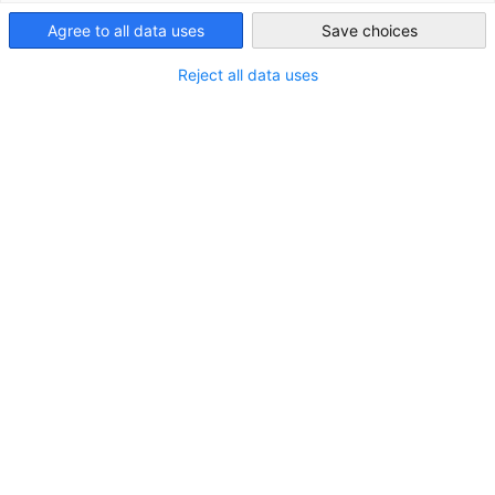
Agree to all data uses
Save choices
Egypt
Reject all data uses
Mercedes-Benz Egypt erweitert das AMG-
Angebot auf dem lokalen Markt
NEUIGKEITEN
Der neue Mercedes-AMG C 43 ist jetzt in Ägypten
verfügbar
MITGLIEDER NEWS