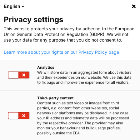
English
Suche öffnen
Navi
Ein
Privacy settings
This website protects your privacy by adhering to the European
Union General Data Protection Regulation (GDPR). We will not
use your data for any purpose that you do not consent to.
Learn more about your rights on our Privacy Policy page
Analytics
We will store data in an aggregated form about visitors
and their experiences on our website. We use this data
to fix bugs and improve the experience for all visitors.
Weiterbildung und
Qualifizierung
Third-party content
Content such as text video or images from third
parties, e.g. content from other websites, social
German
networks or platforms may be displayed. In any case,
Unsere Programme zur kontinuierlichen Weiterbildung bieten
your IP address and telemetry data will be processed
by the respective provider. The provider may also
eine breite Palette an Weiterbildungskursen, die auf die
monitor your behaviour and build usage profiles,
individuellen Bedürfnisse der Mitgliedsunternehmen und Kund
possibly outside the EEA.