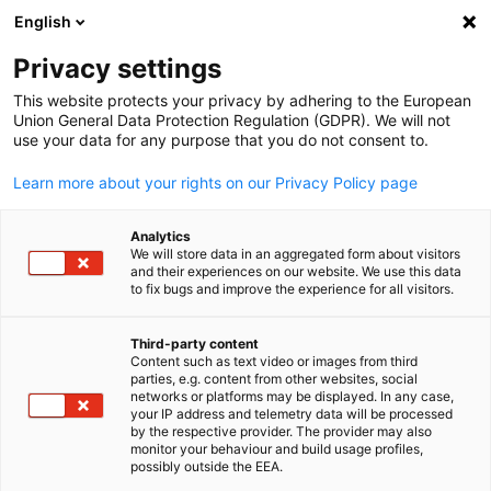
English
Suche öffnen
Navi
Ein
Privacy settings
This website protects your privacy by adhering to the European
Union General Data Protection Regulation (GDPR). We will not
use your data for any purpose that you do not consent to.
Learn more about your rights on our Privacy Policy page
Analytics
We will store data in an aggregated form about visitors
and their experiences on our website. We use this data
to fix bugs and improve the experience for all visitors.
Migration und Beschäftigung
Third-party content
Content such as text video or images from third
Matchmaking von Fachkräften aus Ägypten
parties, e.g. content from other websites, social
German
networks or platforms may be displayed. In any case,
geht die Abteilung "Migration und Beschäftigung" neue
your IP address and telemetry data will be processed
by the respective provider. The provider may also
Wege, indem sie den Zugang zu einem Pool hochtalentierter
monitor your behaviour and build usage profiles,
ägyptischer Fachkräfte erschließt. Diese Initiative, die in
possibly outside the EEA.
enger Zusammenarbeit mit dem Bundesministerium für