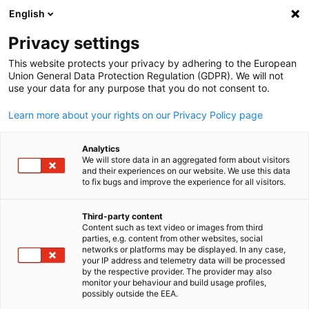
English
Suche öffnen
Navi
Ein
News
Privacy settings
This website protects your privacy by adhering to the European
Entdecken Sie unser Business & Insights Hub, wo Sie eine
Union General Data Protection Regulation (GDPR). We will not
use your data for any purpose that you do not consent to.
umfassende Sammlung von Veranstaltungen,
Branchennews und exklusiven Networking-Möglichkeiten
Learn more about your rights on our Privacy Policy page
finden, die speziell auf die deutsch-arabische Geschäftswe
zugeschnitten sind und Ihre Wettbewerbsfähigkeit stärke
Analytics
We will store data in an aggregated form about visitors
and their experiences on our website. We use this data
to fix bugs and improve the experience for all visitors.
Third-party content
Filter und Sortierung anzeigen
Content such as text video or images from third
Filteroptionen wurden erfolgreich aktualisiert
parties, e.g. content from other websites, social
German
networks or platforms may be displayed. In any case,
your IP address and telemetry data will be processed
by the respective provider. The provider may also
monitor your behaviour and build usage profiles,
possibly outside the EEA.