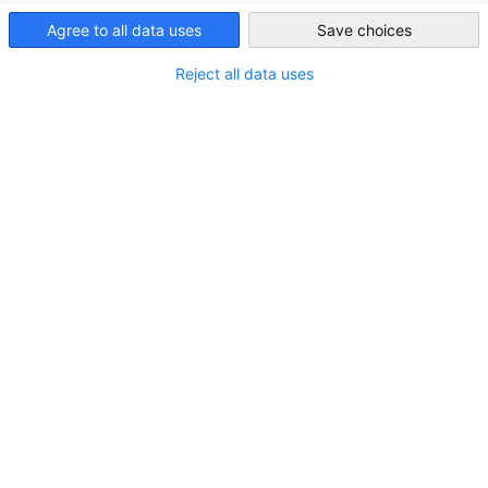
Agree to all data uses
Save choices
Egypt
Reject all data uses
BATU-Kandidaten für Praktika in
Deutschland ausgewählt