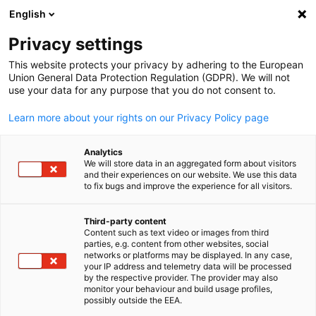
English
Suche öffnen
Navi
Ein
Privacy settings
This website protects your privacy by adhering to the European
Union General Data Protection Regulation (GDPR). We will not
use your data for any purpose that you do not consent to.
Learn more about your rights on our Privacy Policy page
Analytics
We will store data in an aggregated form about visitors
and their experiences on our website. We use this data
to fix bugs and improve the experience for all visitors.
News
19/05/2026
Third-party content
Roundtable: „Fueling the
Content such as text video or images from third
parties, e.g. content from other websites, social
German
networks or platforms may be displayed. In any case,
Future – Grüner Wasserstoff fü
your IP address and telemetry data will be processed
by the respective provider. The provider may also
Schifffahrts- und
monitor your behaviour and build usage profiles,
possibly outside the EEA.