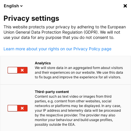
English
Suche öffnen
Navi
Ein
Privacy settings
This website protects your privacy by adhering to the European
Union General Data Protection Regulation (GDPR). We will not
use your data for any purpose that you do not consent to.
Learn more about your rights on our Privacy Policy page
Analytics
We will store data in an aggregated form about visitors
and their experiences on our website. We use this data
to fix bugs and improve the experience for all visitors.
Event
08/10/2025
Third-party content
K Messe
Content such as text video or images from third
parties, e.g. content from other websites, social
German
networks or platforms may be displayed. In any case,
your IP address and telemetry data will be processed
8 –15 Oktober 2025 | Düsseldorf, Deutschland
by the respective provider. The provider may also
monitor your behaviour and build usage profiles,
possibly outside the EEA.
Die
K Messe
gilt als die führende internationale Fachmesse